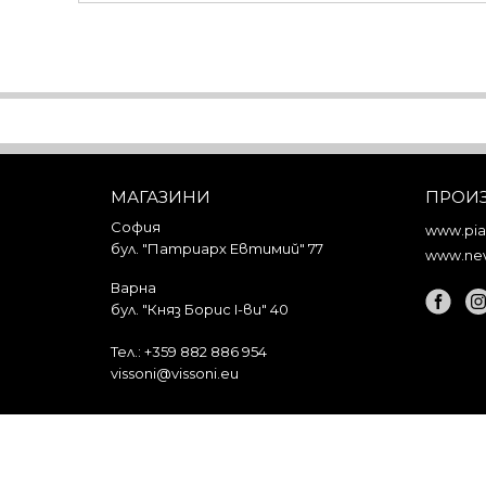
МАГАЗИНИ
ПРОИ
София
www.piar
бул. "Патриарх Евтимий" 77
www.nev
Варна
бул. "Княз Борис I-ви" 40
Тел.:
+359 882 886 954
vissoni@vissoni.eu