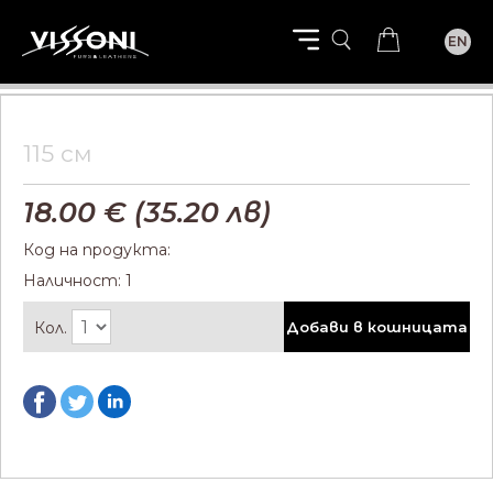
EN
115 см
18.00
€ (
35.20
лв)
Код на продукта:
Наличност: 1
Кол.
Добави в кошницата