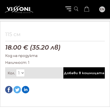
EN
115 см
18.00
€ (
35.20
лв)
Код на продукта:
Наличност: 1
Кол.
Добави в кошницата