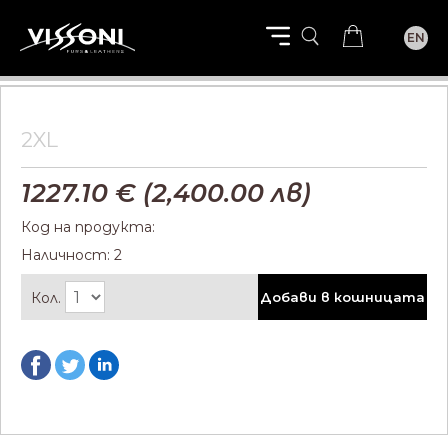
EN
2XL
1227.10
€ (
2,400.00
лв)
Код на продукта:
Наличност: 2
Кол.
Добави в кошницата