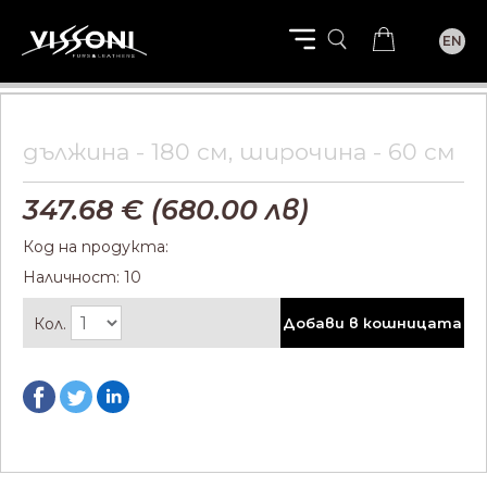
EN
дължина - 180 см, широчина - 60 см
347.68
€ (
680.00
лв)
Код на продукта:
Наличност: 10
Кол.
Добави в кошницата