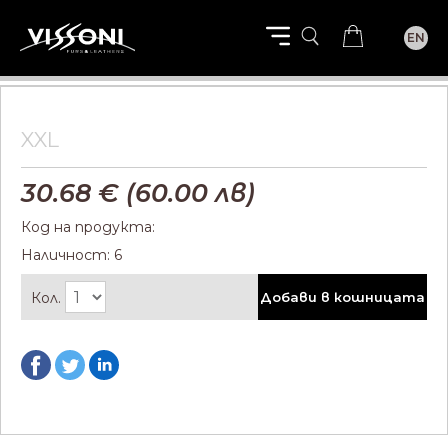
EN
XXL
30.68
€ (
60.00
лв)
Код на продукта:
Наличност: 6
Кол.
Добави в кошницата