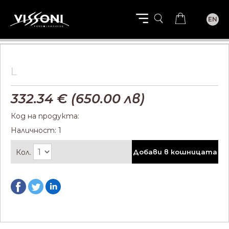
EN
L
332.34
€ (
650.00
лв)
Код на продукта:
Наличност: 1
Кол.
Добави в кошницата