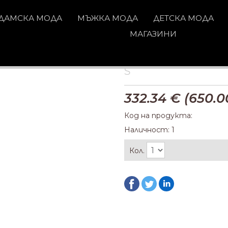
ДАМСКА МОДА
МЪЖКА МОДА
ДЕТСКА МОДА
МАГАЗИНИ
S
332.34
€ (
650.0
Код на продукта:
Наличност: 1
Кол.