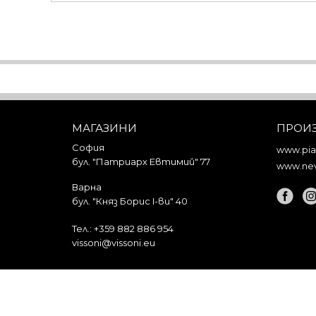
МАГАЗИНИ
ПРОИ
София
www.piar
бул. "Патриарх Евтимий" 77
www.nev
Варна
бул. "Княз Борис I-ви" 40
Тел.:
+359 882 886 954
vissoni@vissoni.eu