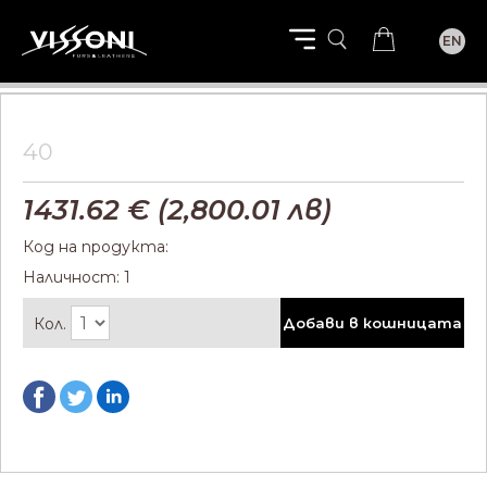
EN
40
1431.62
€ (
2,800.01
лв)
Код на продукта:
Наличност: 1
Кол.
Добави в кошницата