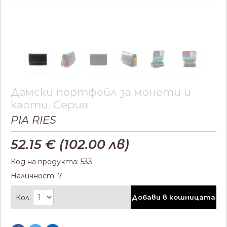
Дамски портфейл за монети и
карти. Серия
PIA RIES
52.15
€ (
102.00
лв)
Код на продукта: 533
Наличност: 7
Кол.
Добави в кошницата