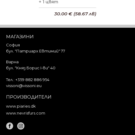
+ 1 цвят
30.00 € (58.67 лв)
Добави в кошницата
МАГАЗИНИ
София
бул. "Патриарх Евтимий" 77
Варна
бул. "Княз Борис I-ви" 40
Тел.:
+359 882 886 954
vissoni@vissoni.eu
ПРОИЗВОДИТЕЛИ
www.piaries.dk
www.nevrisfurs.com