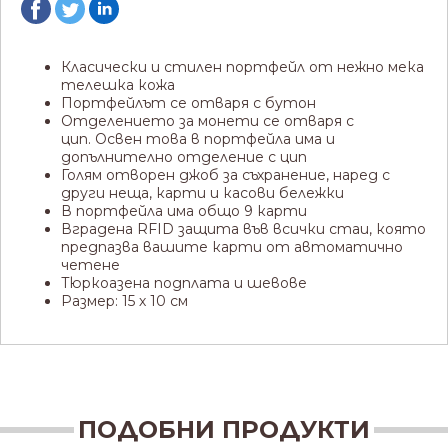
Класически и стилен портфейл от нежно мека
телешка кожа
Портфейлът се отваря с бутон
Отделението за монети се отваря с
цип.
Освен това в портфейла има и
допълнително отделение с цип
Голям отворен джоб за съхранение, наред с
други неща, карти и касови бележки
В портфейла има общо 9 карти
Вградена RFID защита във всички стаи, която
предпазва вашите карти от автоматично
четене
Тюркоазена подплата и шевове
Размер: 15 х 10 см
ПОДОБНИ ПРОДУКТИ