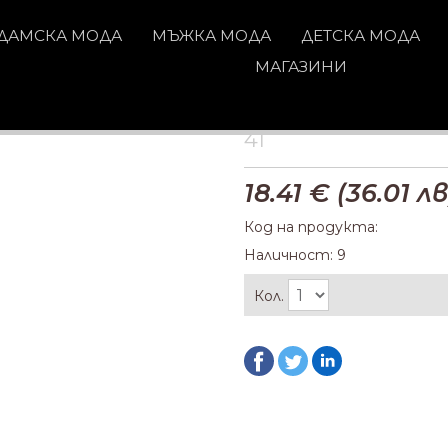
ДАМСКА МОДА
МЪЖКА МОДА
ДЕТСКА МОДА
МАГАЗИНИ
41
18.41
€ (
36.01
лв
Код на продукта:
Наличност: 9
Кол.