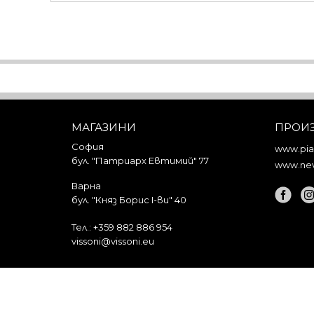
МАГАЗИНИ
ПРОИ
София
www.piar
бул. "Патриарх Евтимий" 77
www.nev
Варна
бул. "Княз Борис I-ви" 40
Тел.:
+359 882 886 954
vissoni@vissoni.eu