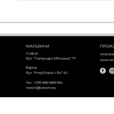
МАГАЗИНИ
ПРОИ
София
www.piar
бул. "Патриарх Евтимий" 77
www.nev
Варна
бул. "Княз Борис I-ви" 40
Тел.:
+359 882 886 954
vissoni@vissoni.eu