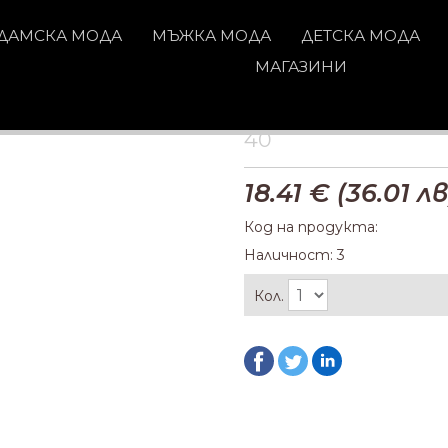
ДАМСКА МОДА
МЪЖКА МОДА
ДЕТСКА МОДА
МАГАЗИНИ
40
18.41
€ (
36.01
лв
Код на продукта:
Наличност: 3
Кол.