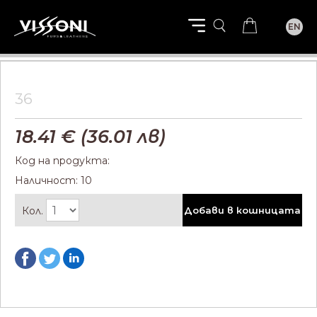
EN
36
18.41
€ (
36.01
лв)
Код на продукта:
Наличност: 10
Кол.
Добави в кошницата