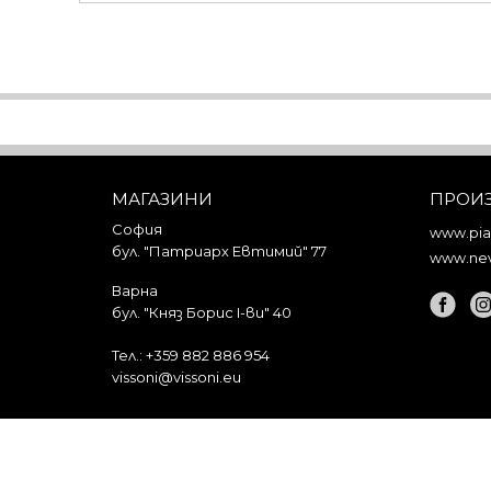
МАГАЗИНИ
ПРОИ
София
www.piar
бул. "Патриарх Евтимий" 77
www.nev
Варна
бул. "Княз Борис I-ви" 40
Тел.:
+359 882 886 954
vissoni@vissoni.eu