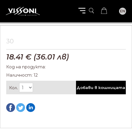
EN
30
18.41
€ (
36.01
лв)
Код на продукта:
Наличност: 12
Кол.
Добави в кошницата