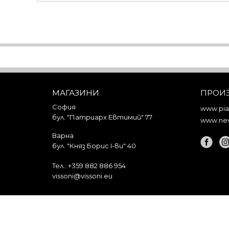
МАГАЗИНИ
ПРОИ
София
www.piar
бул. "Патриарх Евтимий" 77
www.nev
Варна
бул. "Княз Борис I-ви" 40
Тел.:
+359 882 886 954
vissoni@vissoni.eu