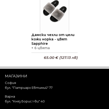
Дамски чехли от цели
кожи норка - цвят
Sapphire
+ 6 цвята
65.00 € (127.13 лв)
Добави в кошницата
МАГАЗИНИ
София
бул. "Патриарх Евтимий" 77
Варна
бул. "Княз Борис I-ви" 40