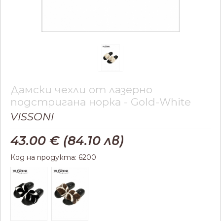
Дамски чехли от лазерно
подстригана норка - Gold-White
VISSONI
43.00
€ (
84.10
лв)
Код на продукта: 6200