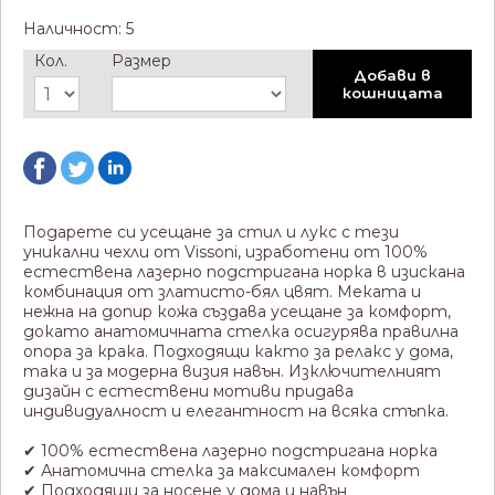
Наличност: 5
Кол.
Размер
Добави в
кошницата
Подарете си усещане за стил и лукс с тези
уникални чехли от Vissoni, изработени от 100%
естествена лазерно подстригана норка в изискана
комбинация от златисто-бял цвят. Меката и
нежна на допир кожа създава усещане за комфорт,
докато анатомичната стелка осигурява правилна
опора за крака. Подходящи както за релакс у дома,
така и за модерна визия навън. Изключителният
дизайн с естествени мотиви придава
индивидуалност и елегантност на всяка стъпка.
✔ 100% естествена лазерно подстригана норка
✔ Анатомична стелка за максимален комфорт
✔ Подходящи за носене у дома и навън