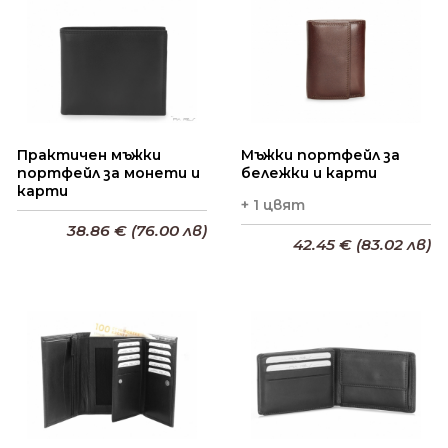
Практичен мъжки
Мъжки портфейл за
портфейл за монети и
бележки и карти
карти
+ 1 цвят
38.86 € (76.00 лв)
42.45 € (83.02 лв)
Добави в кошницата
Добави в кошницата