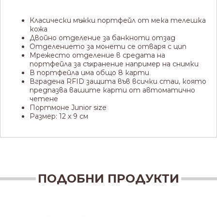
Класически мъжки портфейл от мека телешка
кожа
Двойно отделение за банкноти отзад
Отделението за монети се отваря с цип
Мрежесто отделение в средата на
портфейла за съхранение например на снимки
В портфейла има общо 8 карти
Вградена RFID защита във всички стаи, която
предпазва вашите карти от автоматично
четене
Портмоне Junior size
Размер: 12 х 9 см
ПОДОБНИ ПРОДУКТИ