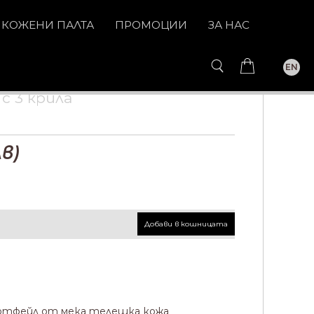
КОЖЕНИ ПАЛТА
ПРОМОЦИИ
ЗА НАС
EN
с 3 крила
в)
Добави в кошницата
ортфейл от мека телешка кожа