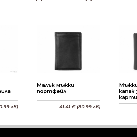
Малък мъжки
Мъжки
рила
портфейл
капак
карт
0.99 лв)
41.41 € (80.99 лв)
ата
Добави в кошницата
До