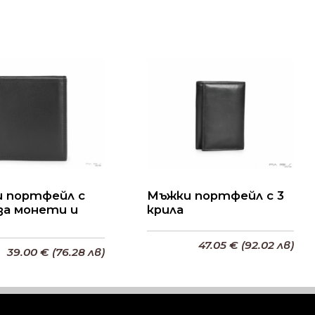
 портфейл с
Мъжки портфейл с 3
 за монети и
крила
и
47.05 € (92.02 лв)
39.00 € (76.28 лв)
Добави в кошницата
бави в кошницата