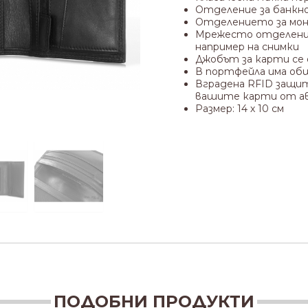
Отделение за банкн
Отделението за мон
Мрежесто отделение
например на снимки
Джобът за карти се
В портфейла има общ
Вградена RFID защит
вашите карти от а
Размер: 14 х 10 см
ПОДОБНИ ПРОДУКТИ