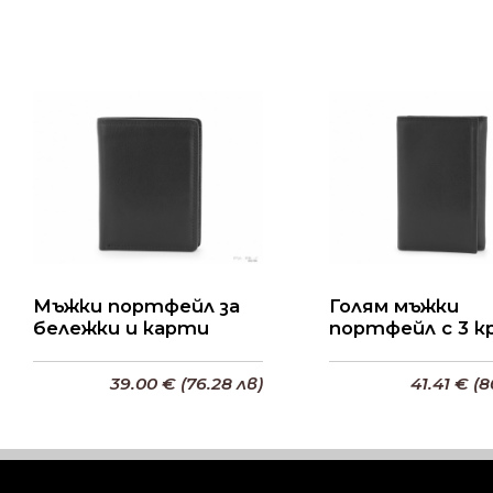
Мъжки портфейл за
Голям мъжки
бележки и карти
портфейл с 3 к
39.00 € (76.28 лв)
41.41 € (8
Добави в кошницата
Добави в кошниц