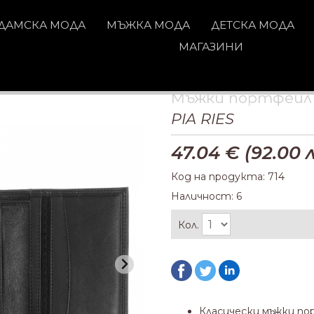
ДАМСКА МОДА
МЪЖКА МОДА
ДЕТСКА МОДА
МАГАЗИНИ
Мъжки портфейл 
PIA RIES
47.04
€ (
92.00
л
Код на продукта: 714
Наличност: 6
Кол.
Класически мъжки п