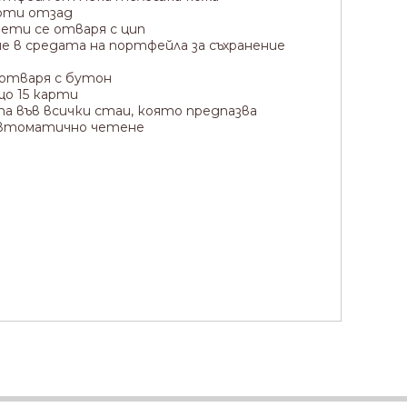
оти отзад
ети се отваря с цип
 в средата на портфейла за съхранение
 отваря с бутон
о 15 карти
а във всички стаи, която предпазва
втоматично четене