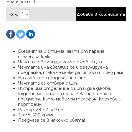
Наличност: 1
Кол.
Добави в кошницата
Елегантна и стилна чанта от парена
телешка кожа.
Чанта с две лица, с голям джоб, с цип.
Чантата има сваляща се и регулируема
презрамка, така че може да се носи и през рамо.
На гърба има отделение с цип.
Чантата се отваря с цип.
Вътре има отделение с цип и два джоба,
където можете да съхранявате по-малки
предмети като мобилен телефон, ключове и
портфейл.
Размер: 28 x 21 x 9 см.
Тегло: 600 грама.
Предлага се в няколко цвята!