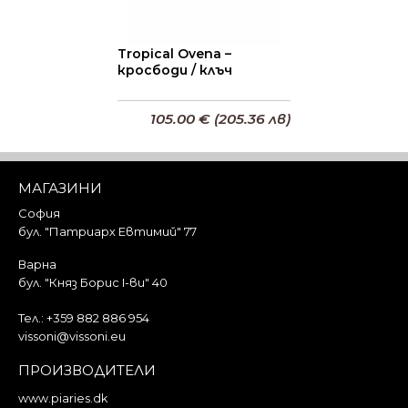
Tropical Ovena –
кросбоди / клъч
105.00 € (205.36 лв)
Добави в кошницата
МАГАЗИНИ
София
бул. "Патриарх Евтимий" 77
Варна
бул. "Княз Борис I-ви" 40
Тел.:
+359 882 886 954
vissoni@vissoni.eu
ПРОИЗВОДИТЕЛИ
www.piaries.dk