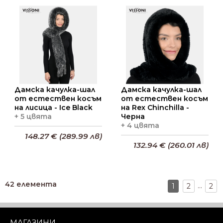
Добави в кошницата
Дамска качулка-шал
Дамска качулка-шал
от естествен косъм
от естествен косъм
на лисица - Ice Black
на Rex Chinchilla -
+ 5 цвята
Черна
+ 4 цвята
148.27 € (289.99 лв)
132.94 € (260.01 лв)
Добави в кошницата
Добави в кошницата
42 елемента
...
1
2
2
МАГАЗИНИ