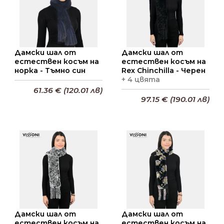
Дамски шал от
Дамски шал от
естествен косъм на
естествен косъм на
норка - Тъмно син
Rex Chinchilla - Черен
+ 4 цвята
61.36 € (120.01 лв)
97.15 € (190.01 лв)
Добави в кошницата
Добави в кошницата
Дамски шал от
Дамски шал от
естествен косъм на
естествен косъм на