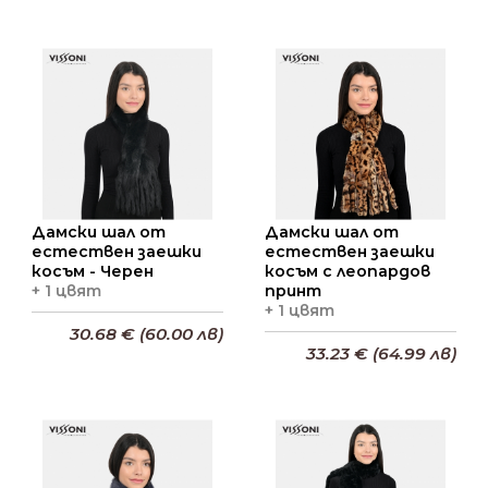
Добави в кошницата
Добави в кошницата
Дамски шал от
Дамски шал от
естествен заешки
естествен заешки
косъм - Черен
косъм с леопардов
+ 1 цвят
принт
+ 1 цвят
30.68 € (60.00 лв)
33.23 € (64.99 лв)
Добави в кошницата
Добави в кошницата