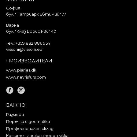
София
бул. "Патриарх Евтимий" 77
Варна
бул. "Княз Борис I-ви" 40
Тел.:
+359 882 886 954
vissoni@vissoni.eu
ПРОИЗВОДИТЕЛИ
www.piaries.dk
www.nevrisfurs.com
ВАЖНО
Размери
Поръчка и доставка
Професионален склад
Кожите - грижа и поддръжка