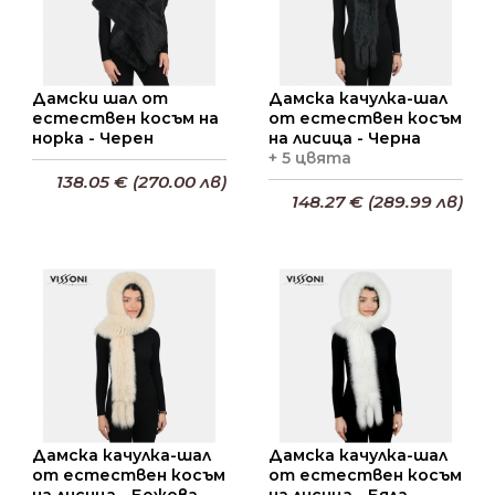
Дамски шал от
Дамска качулка-шал
естествен косъм на
от естествен косъм
норка - Черен
на лисица - Черна
+ 5 цвята
138.05 € (270.00 лв)
148.27 € (289.99 лв)
Добави в кошницата
Добави в кошницата
Дамска качулка-шал
Дамска качулка-шал
от естествен косъм
от естествен косъм
на лисица - Бежова
на лисица - Бяла