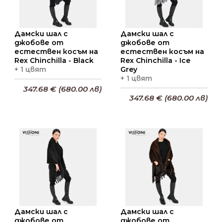
Кожени Ключодържатели PIA RIES
светло кафяв (пастел)
графит(сиво)
Кожени ръкавици
Дамски шал с
Дамски шал с
джобове от
джобове от
бяло
Кожени ръкавици с естествен косъм
естествен косъм на
естествен косъм на
Rex Chinchilla - Black
Rex Chinchilla - Ice
сребро
Чехли с естествен косъм
+ 1 цвят
Grey
зелен
+ 1 цвят
Чанти с естествен косъм
347.68 € (680.00 лв)
тъмно син
347.68 € (680.00 лв)
Шапки с естествен косъм
кафяв
Добави в кошницата
Шалове с естествен косъм
Добави в кошницата
Наушници от естествен косъм
Ленти за глава от естествен косъм
Дамски шал с
Дамски шал с
джобове от
джобове от