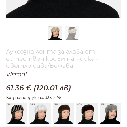
Луксозна лента за глава от
естествен косъм на норка -
Светло сива/Бежава
Vissoni
61.36
€ (
120.01
лв)
Код на продукта: 333-22/5