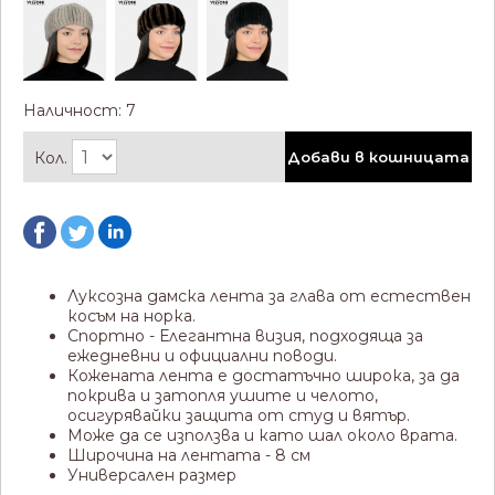
Наличност: 7
Кол.
Добави в кошницата
Луксозна дамска лента за глава от естествен
косъм на норка.
Спортно - Елегантна визия, подходяща за
ежедневни и официални поводи.
Кожената лента е достатъчно широка, за да
покрива и затопля ушите и челото,
осигурявайки защита от студ и вятър.
Може да се използва и като шал около врата.
Широчина на лентата - 8 см
Универсален размер