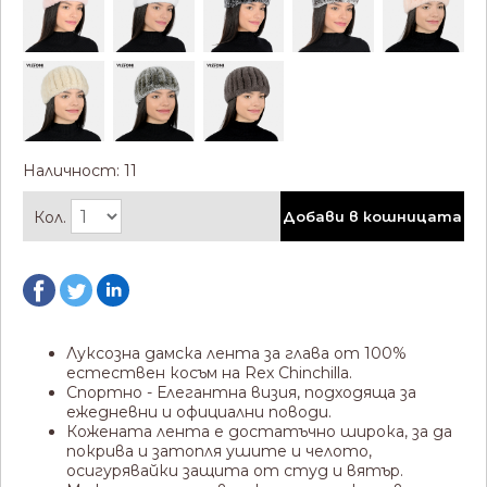
Наличност: 11
Кол.
Добави в кошницата
Луксозна дамска лента за глава от 100%
естествен косъм на Rex Chinchilla.
Спортно - Елегантна визия, подходяща за
ежедневни и официални поводи.
Кожената лента е достатъчно широка, за да
покрива и затопля ушите и челото,
осигурявайки защита от студ и вятър.