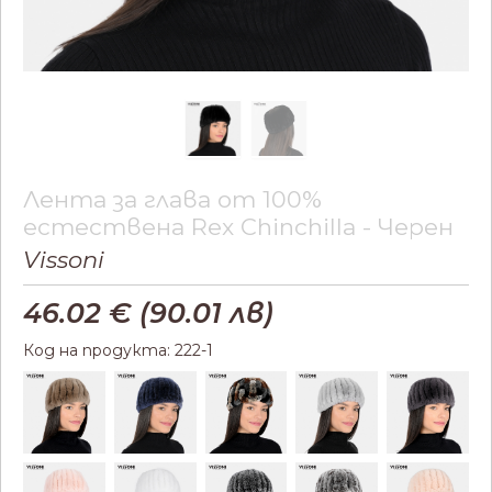
Лента за глава от 100%
естествена Rex Chinchilla - Черен
Vissoni
46.02
€ (
90.01
лв)
Код на продукта: 222-1