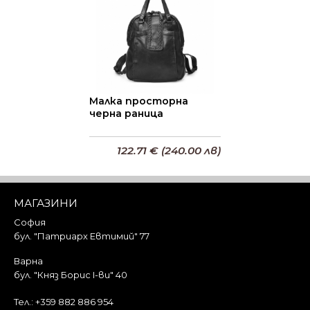
Малка просторна
черна раница
122.71 € (240.00 лв)
Добави в кошницата
МАГАЗИНИ
София
бул. "Патриарх Евтимий" 77
Варна
бул. "Княз Борис I-ви" 40
Тел.:
+359 882 886 954