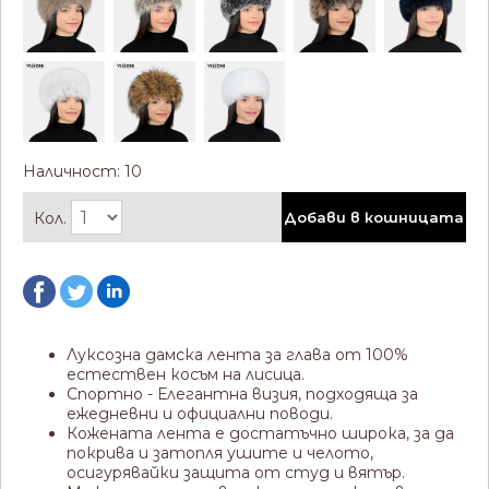
Наличност: 10
Кол.
Добави в кошницата
Луксозна дамска лента за глава от 100%
естествен косъм на лисица.
Спортно - Елегантна визия, подходяща за
ежедневни и официални поводи.
Кожената лента е достатъчно широка, за да
покрива и затопля ушите и челото,
осигурявайки защита от студ и вятър.