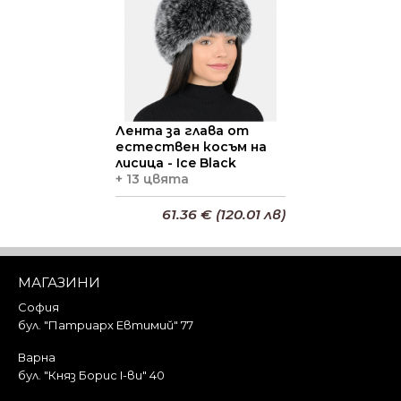
Лента за глава от
естествен косъм на
лисица - Ice Black
+ 13 цвята
61.36 € (120.01 лв)
Добави в кошницата
МАГАЗИНИ
София
бул. "Патриарх Евтимий" 77
Варна
бул. "Княз Борис I-ви" 40