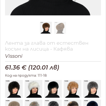
Лента за глава от естествен
косъм на лисица - Кафява
Vissoni
61.36
€ (
120.01
лв)
Код на продукта: 111-18