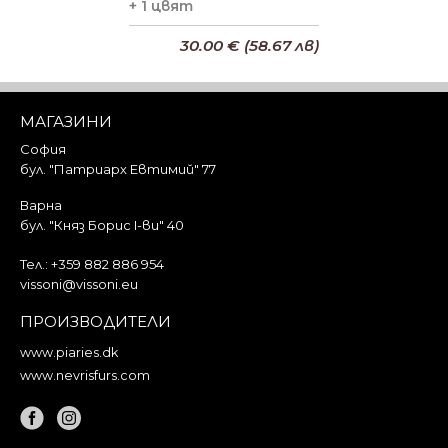
+ 1 цвят
30.00 € (58.67 лв)
Добави в кошницата
МАГАЗИНИ
София
бул. "Патриарх Евтимий" 77
Варна
бул. "Княз Борис I-ви" 40
Тел.:
+359 882 886 954
vissoni@vissoni.eu
ПРОИЗВОДИТЕЛИ
www.piaries.dk
www.nevrisfurs.com