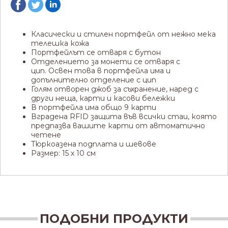
Класически и стилен портфейл от нежно мека
телешка кожа
Портфейлът се отваря с бутон
Отделението за монети се отваря с
цип.
Освен това в портфейла има и
допълнително отделение с цип
Голям отворен джоб за съхранение, наред с
други неща, карти и касови бележки
В портфейла има общо 9 карти
Вградена RFID защита във всички стаи, която
предпазва вашите карти от автоматично
четене
Тюркоазена подплата и шевове
Размер: 15 х 10 см
ПОДОБНИ ПРОДУКТИ