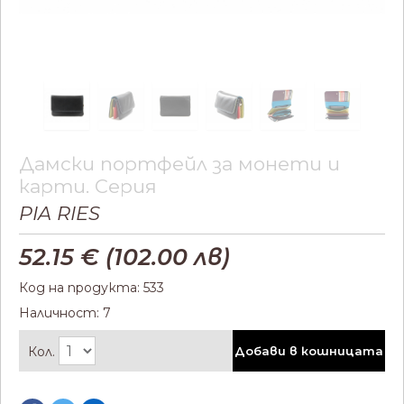
Дамски портфейл за монети и
карти. Серия
PIA RIES
52.15
€ (
102.00
лв)
Код на продукта: 533
Наличност: 7
Кол.
Добави в кошницата