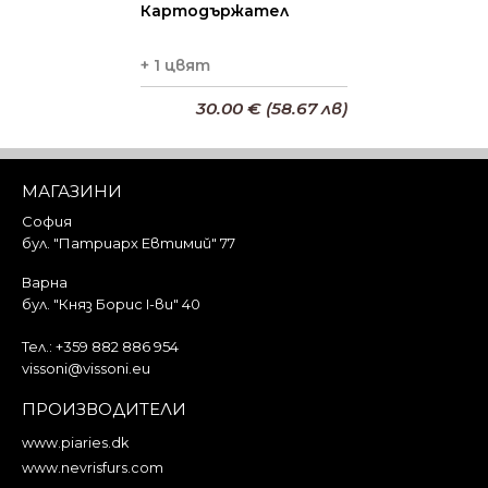
Картодържател
+ 1 цвят
30.00 € (58.67 лв)
Добави в кошницата
МАГАЗИНИ
София
бул. "Патриарх Евтимий" 77
Варна
бул. "Княз Борис I-ви" 40
Тел.:
+359 882 886 954
vissoni@vissoni.eu
ПРОИЗВОДИТЕЛИ
www.piaries.dk
www.nevrisfurs.com