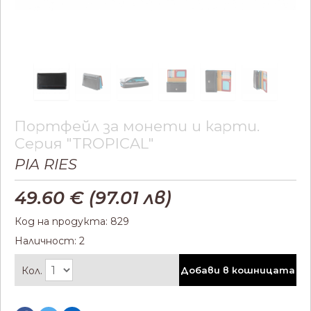
Портфейл за монети и карти.
Серия "TROPICAL"
PIA RIES
49.60
€ (
97.01
лв)
Код на продукта: 829
Наличност: 2
Кол.
Добави в кошницата