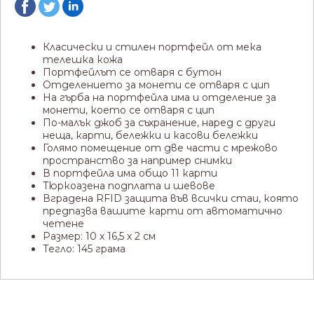
Класически и стилен портфейл от мека
телешка кожа
Портфейлът се отваря с бутон
Отделението за монети се отваря с цип
На гърба на портфейла има и отделение за
монети, което се отваря с цип
По-малък джоб за съхранение, наред с други
неща, карти, бележки и касови бележки
Голямо помещение от две части с мрежово
пространство за например снимки
В портфейла има общо 11 карти
Тюркоазена подплата и шевове
Вградена RFID защита във всички стаи, която
предпазва вашите карти от автоматично
четене
Размер: 10 х 16,5 х 2 см
Тегло: 145 грама