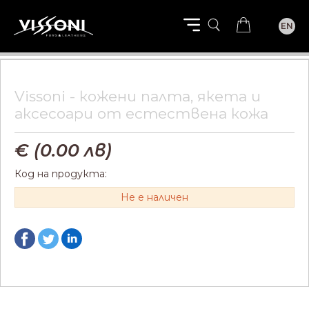
EN
Vissoni - кожени палта, якета и
aксесоари от естествена кожа
€ (
0.00
лв)
Код на продукта:
Не е наличен