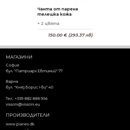
Чанта от парена
телешка кожа
+ 2 цвята
150.00 € (293.37 лв)
Добави в кошницата
МАГАЗИНИ
София
бул. "Патриарх Евтимий" 77
Варна
бул. "Княз Борис I-ви" 40
Тел.:
+359 882 886 954
vissoni@vissoni.eu
ПРОИЗВОДИТЕЛИ
www.piaries.dk