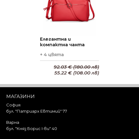
Елегантна и
компактна чанта
+ 4 цвята
92.03 € (180.00 лв)
55.22 € (108.00 лв)
Добави в кошницата
МАГАЗИНИ
София
бул. "Патриарх Евтимий" 77
Варна
бул. "Княз Борис I-ви" 40