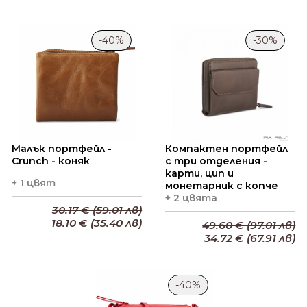
Добави в кошницата
Добави в кошницата
-40%
-30%
Малък портфейл -
Компактен портфейл
Crunch - коняк
с три отделения -
карти, цип и
+ 1 цвят
монетарник с копче
+ 2 цвята
30.17 € (59.01 лв)
18.10 € (35.40 лв)
49.60 € (97.01 лв)
34.72 € (67.91 лв)
Добави в кошницата
Добави в кошницата
-40%