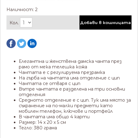
Наличност: 2
Кол.
Добави в кошницата
Елегантна и женствена дамска чанта през
рамо от мека телешка кожа
Чантата е с регулируема презрамка
На гърба на чантата има отделение с цип
Чантата се отваря с цип
Вътре чантата е разделена на три основни
отделения
Средното отделение е с цип. Тук има място за
съхранение на по-малки предмети като
мобилен телефон, ключове и портфейл
В чантата има общо 4 карти
Размер: 14 х 20 х 5 см
Тегло: 380 грама