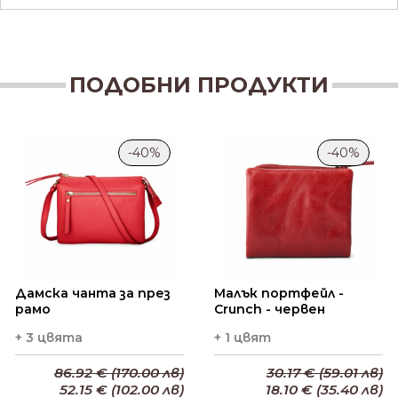
ПОДОБНИ ПРОДУКТИ
-40%
-40%
Дамска чанта за през
Малък портфейл -
рамо
Crunch - червен
+ 3 цвята
+ 1 цвят
86.92 € (170.00 лв)
30.17 € (59.01 лв)
52.15 € (102.00 лв)
18.10 € (35.40 лв)