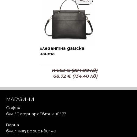
Елегантна дамска
чанта
114.53 € (224.00 лв)
68.72 € (134.40 лв)
Добави в кошницата
МАГАЗИНИ
София
бул. "Патриарх Евтимий" 77
Варна
бул. "Княз Борис I-ви" 40