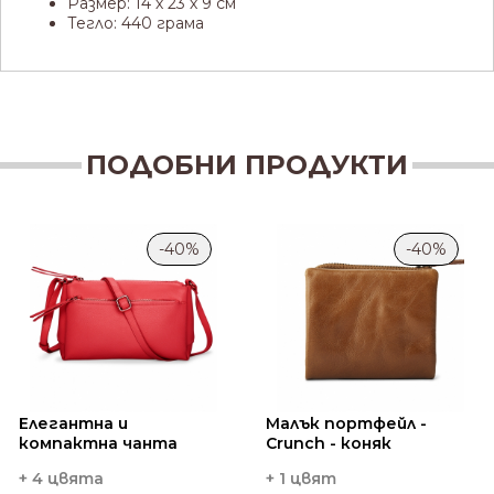
Размер: 14 х 23 х 9 см
Тегло: 440 грама
ПОДОБНИ ПРОДУКТИ
-40%
-40%
Елегантна и
Малък портфейл -
компактна чанта
Crunch - коняк
+ 4 цвята
+ 1 цвят