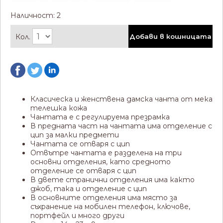
Наличност: 2
Кол.
Добави в кошницата
Класическа и женствена дамска чанта от мека
телешка кожа
Чантата е с регулируема презрамка
В предната част на чантата има отделение с
цип за малки предмети
Чантата се отваря с цип
Отвътре чантата е разделена на три
основни отделения, като средното
отделение се отваря с цип
В двете странични отделения има както
джоб, така и отделение с цип
В основните отделения има място за
съхранение на мобилен телефон, ключове,
портфейл и много други