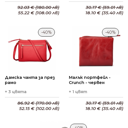
92.03 € (180.00 лв)
30.17 € (59.01 лв)
55.22 € (108.00 лв)
18.10 € (35.40 лв)
Добави в кошницата
Добави в кошницата
-40%
-40%
Дамска чанта за през
Малък портфейл -
рамо
Crunch - червен
+ 3 цвята
+ 1 цвят
86.92 € (170.00 лв)
30.17 € (59.01 лв)
52.15 € (102.00 лв)
18.10 € (35.40 лв)
Добави в кошницата
Добави в кошницата
-40%