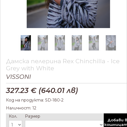
Дамска пелерина Rex Chinchilla - Ice
Grey with White
VISSONI
327.23
€ (
640.01
лв)
Код на продукта: SD-180-2
Наличност: 12
Кол.
Размер
Добави 
кошница