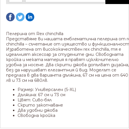
Пелерина от Rex chinchilla
Представяме ви нашата емблематична пелерина от r
chinchilla – съчетание от изящество и функционалност
Изработена от висококачествен rex chinchilla, тя е
идеалният аксесоар за студените дни. Свободната
кройка и меката материя я правят изключително
удобна за носене. Два скрити джоба допълват дизайна,
без да нарушават елегантния й вид.
Моделът се
предлага в два варианта дължина, 67 см на цена от 640
лв и 73 см на 680лв.
Размер: Универсален (S-XL)
Дължина: 67 см и 73 см
Цвят: Сиво-бял
Скрито закопчаване
Два удобни джоба
Свободна кройка