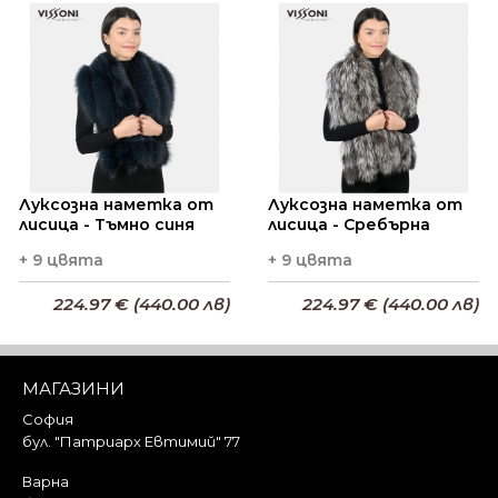
Добави в кошницата
Добави в кошницата
Луксозна наметка от
Луксозна наметка от
лисица - Тъмно синя
лисица - Сребърна
+ 9 цвята
+ 9 цвята
224.97 € (440.00 лв)
224.97 € (440.00 лв)
Добави в кошницата
Добави в кошницата
МАГАЗИНИ
София
бул. "Патриарх Евтимий" 77
Варна