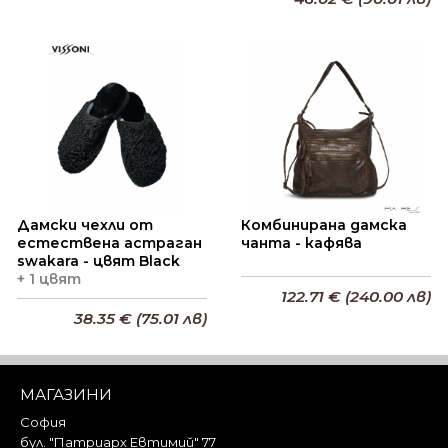
Добави в кошницата
Добави в кошницата
Дамски чехли от
Комбинирана дамска
естествена астраган
чанта - кафява
swakara - цвят Black
+ 1 цвят
122.71 € (240.00 лв)
38.35 € (75.01 лв)
Добави в кошницата
Добави в кошницата
МАГАЗИНИ
София
бул. "Патриарх Евтимий" 77