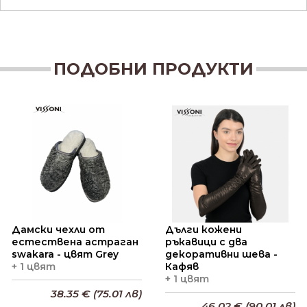
ПОДОБНИ ПРОДУКТИ
Дамски чехли от
Дълги кожени
естествена астраган
ръкавици с два
swakara - цвят Grey
декоративни шева -
+ 1 цвят
Кафяв
+ 1 цвят
38.35 € (75.01 лв)
46.02 € (90.01 лв)