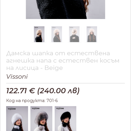
Дамска шапка от естествена
агнешка напа с естествен косъм
на лисица - Beige
Vissoni
122.71
€ (
240.00
лв)
Код на продукта: 701-6