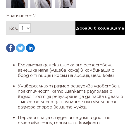
Наличност: 2
Кол.
Добави в кошницата
Елегантна дамска шапка от естествена
агнешка напа (лицева кожа) в комбинация с
борд от пищен косъм на лисица, цели кожи.
Универсалният размер осигурява удобство и
практичност, като шапката разполага с
възможност за регулиране, за да пасва идеално
– можете лесно да намалите или увеличите
размера според вашите нужди.
Перфектна за студените зимни дни, тя
съчетава стил, топлина и комфорт.