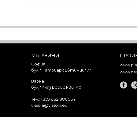
МАГАЗИНИ
ПРОИ
София
www.piar
бул. "Патриарх Евтимий" 77
www.nev
Варна
бул. "Княз Борис I-ви" 40
Тел.:
+359 882 886 954
vissoni@vissoni.eu