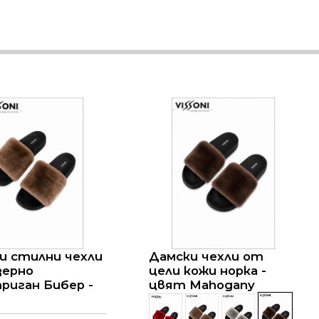
и стилни чехли
Дамски чехли от
зерно
цели кожи норка -
риган Бибер -
цвят Mahogany