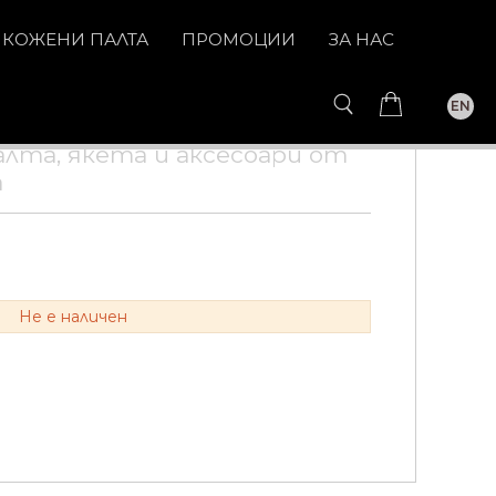
КОЖЕНИ ПАЛТА
ПРОМОЦИИ
ЗА НАС
EN
палта, якета и aксесоари от
а
Не е наличен