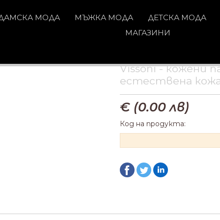
ДАМСКА МОДА
МЪЖКА МОДА
ДЕТСКА МОДА
МАГАЗИНИ
Vissoni - кожени 
естествена кож
€ (
0.00
лв)
Код на продукта: