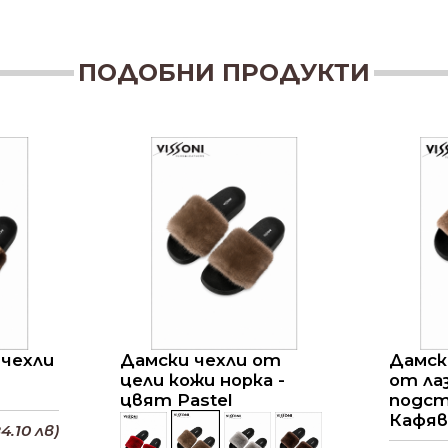
ПОДОБНИ ПРОДУКТИ
 чехли
Дамски чехли от
Дамск
цели кожи норка -
от ла
цвят Pastel
подст
Кафяв
4.10 лв)