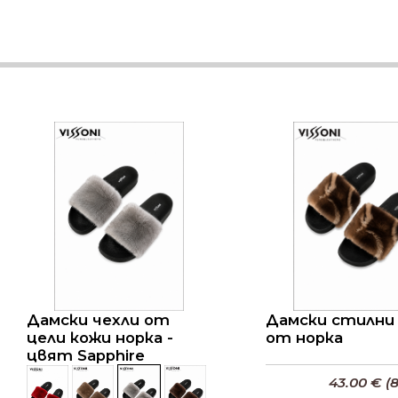
Дамски чехли от
Дамски стилни
цели кожи норка -
от норка
цвят Sapphire
43.00 € (8