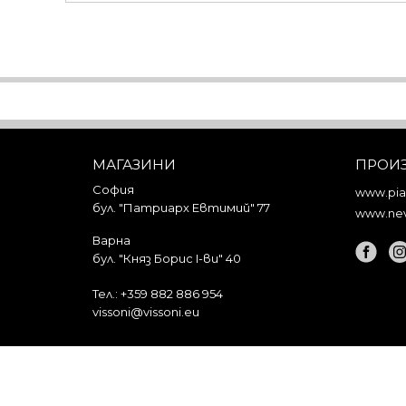
МАГАЗИНИ
ПРОИ
София
www.piar
бул. "Патриарх Евтимий" 77
www.nev
Варна
бул. "Княз Борис I-ви" 40
Тел.:
+359 882 886 954
vissoni@vissoni.eu