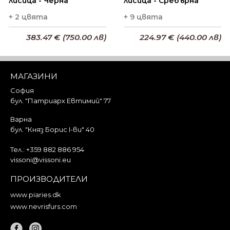
лисица - Черна
лисица - Сребърна
+ 2 цвята
+ 9 цвята
383.47 € (750.00 лв)
224.97 € (440.00 лв)
Добави в кошницата
Добави в кошницата
МАГАЗИНИ
София
бул. "Патриарх Евтимий" 77
Варна
бул. "Княз Борис I-ви" 40
Тел.:
+359 882 886 954
vissoni@vissoni.eu
ПРОИЗВОДИТЕЛИ
www.piaries.dk
www.nevrisfurs.com