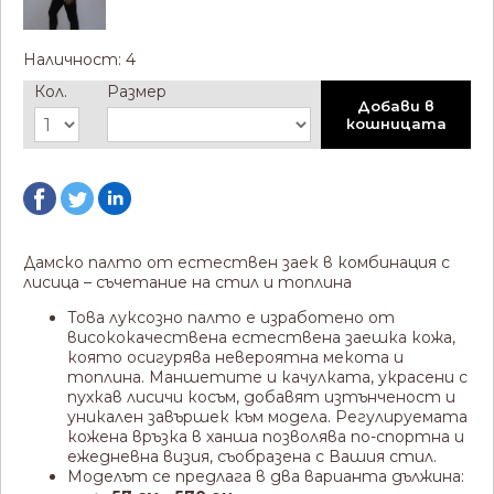
Наличност: 4
Кол.
Размер
Добави в
кошницата
Дамско палто от естествен заек в комбинация с
лисица – съчетание на стил и топлина
Това луксозно палто е изработено от
висококачествена естествена заешка кожа,
която осигурява невероятна мекота и
топлина. Маншетите и качулката, украсени с
пухкав лисичи косъм, добавят изтънченост и
уникален завършек към модела. Регулируемата
кожена връзка в ханша позволява по-спортна и
ежедневна визия, съобразена с Вашия стил.
Моделът се предлага в два варианта дължина: