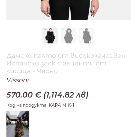
Дамско палто от висококачесвен
Испански заек с акценти от
лисица - Черно
Vissoni
570.00
€ (
1,114.82
лв)
Код на продукта: KAPA MIK-1