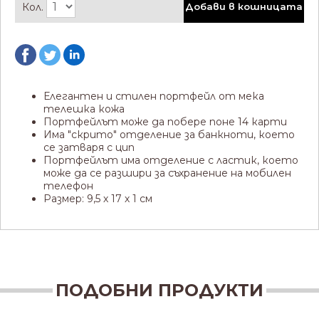
Кол.
Добави в кошницата
Елегантен и стилен портфейл от мека
телешка кожа
Портфейлът може да побере поне 14 карти
Има "скрито" отделение за банкноти, което
се затваря с цип
Портфейлът има отделение с ластик, което
може да се разшири за съхранение на мобилен
телефон
Размер: 9,5 х 17 х 1 см
ПОДОБНИ ПРОДУКТИ