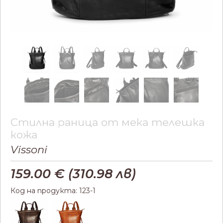
Стилна раница от мека телешка
кожа
Vissoni
159.00
€ (
310.98
лв)
Код на продукта: 123-1