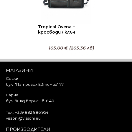
Tropical Ovena –
кросбоди / клъч
105.00 € (205.36 лв)
Добави в кошницата
МАГАЗИНИ
София
бул. "Патриарх Евтимий" 77
Варна
бул. "Княз Борис I-ви" 40
Тел.:
+359 882 886 954
vissoni@vissoni.eu
ПРОИЗВОДИТЕЛИ