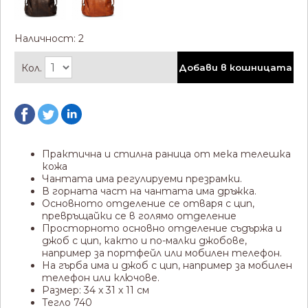
Наличност: 2
Кол.
Добави в кошницата
Практична и стилна раница от мека телешка
кожа
Чантата има регулируеми презрамки.
В горната част на чантата има дръжка.
Основното отделение се отваря с цип,
превръщайки се в голямо отделение
Просторното основно отделение съдържа и
джоб с цип, както и по-малки джобове,
например за портфейл или мобилен телефон.
На гърба има и джоб с цип, например за мобилен
телефон или ключове.
Размер: 34 x 31 x 11 см
Тегло 740