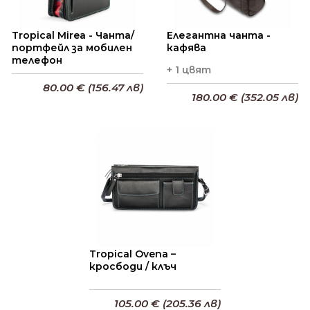
Tropical Mirea - Чанта/
Елегантна чанта -
портфейл за мобилен
кафява
телефон
+ 1 цвят
80.00 € (156.47 лв)
180.00 € (352.05 лв)
Добави в кошницата
Добави в кошницата
Tropical Ovena –
кросбоди / клъч
105.00 € (205.36 лв)