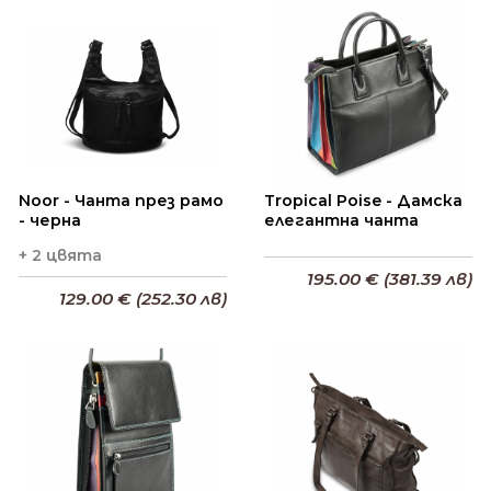
Noor - Чанта през рамо
Tropical Poise - Дамска
- черна
елегантна чанта
+ 2 цвята
195.00 € (381.39 лв)
129.00 € (252.30 лв)
Добави в кошницата
Добави в кошницата