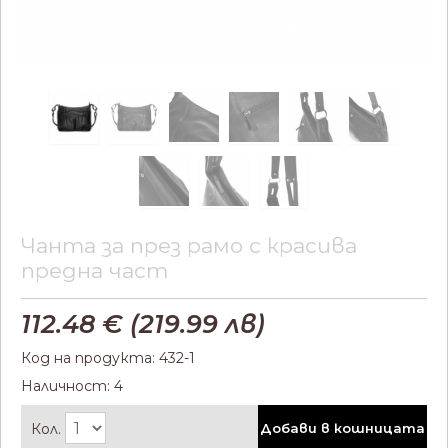
Чанта за през рамо с красива
предна част
112.48
€ (
219.99
лв)
Код на продукта: 432-1
Наличност: 4
Кол.
Добави в кошницата