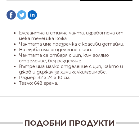
Елегантна и стилна чанта, изработена от
мека телешка кожа.
Чантата има презрамка с красиви детайли.
На гърба има отделение с цип.
Чантата се отваря с цип, към голямо
отделение, без разделяне.
Вътре има малко отделение с цип, както и
джоб и държач за химикалки/гримове.
Размер: 32 x 24 x 10 см.
Тегло: 648 грама.
ПОДОБНИ ПРОДУКТИ