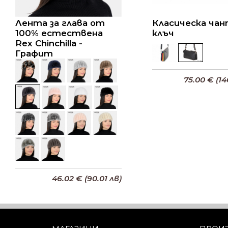
Лента за глава от
Класическа ча
100% естествена
клъч
Rex Chinchilla -
Графит
75.00 € (14
Добави в кошниц
46.02 € (90.01 лв)
Добави в кошницата