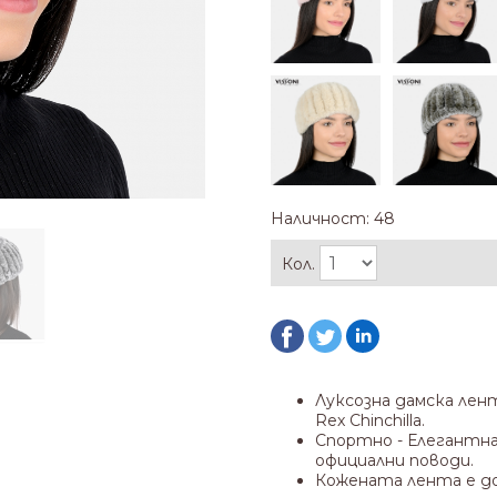
Наличност: 48
Кол.
Луксозна дамска лен
Rex Chinchilla.
Спортно - Елегантна
официални поводи.
Кожената лента е до