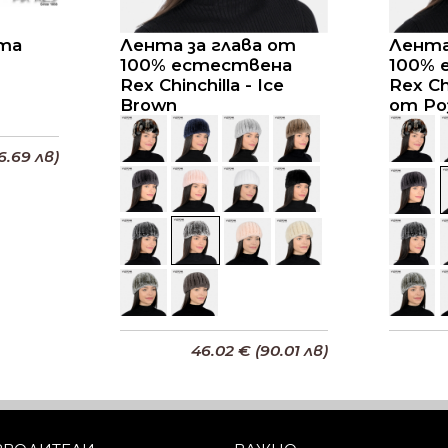
нта
Лента за глава от
Лента
100% естествена
100% 
Rex Chinchilla - Ice
Rex Ch
Brown
от Ро
6.69 лв)
ата
46.02 € (90.01 лв)
Добави в кошницата
До