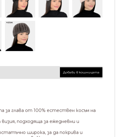
Добави в кошницата
та за глава от 100% естествен косъм на
 визия, подходяща за ежедневни и
статъчно широка, за да покрива и