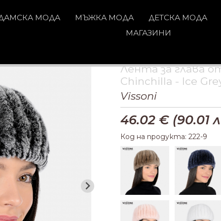
ДАМСКА МОДА
МЪЖКА МОДА
ДЕТСКА МОДА
МАГАЗИНИ
Лента за глава о
Chinchilla - Ice Gre
Vissoni
46.02
€ (
90.01
л
Код на продукта: 222-9