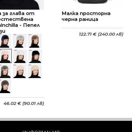
 за глава от
Малка просторна
естествена
черна раница
inchilla - Пепел
зи
122.71 € (240.00 лв)
Добави в кошницата
46.02 € (90.01 лв)
бави в кошницата