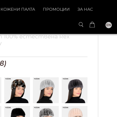
КОЖЕНИ ПАЛТА
ПРОМОЦИИ
ЗА НАС
EN
т 100% естествена Rex
y
в)