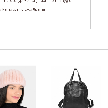
лото, осигурявайки защита от студ и
 и като шал около врата.