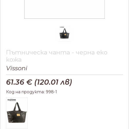
Пътническа чанта - черна еко
кожа
Vissoni
61.36
€ (
120.01
лв)
Код на продукта: 998-1