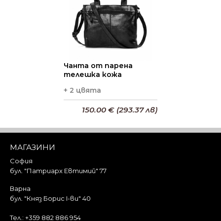
Чанта от парена
телешка кожа
+ 2 цвята
150.00 € (293.37 лв)
Добави в кошницата
МАГАЗИНИ
София
бул. "Патриарх Евтимий" 77
Варна
бул. "Княз Борис I-ви" 40
Тел.:
+359 882 886 954