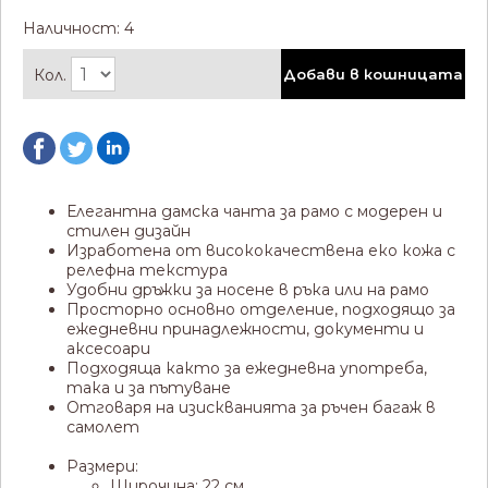
Наличност: 4
Кол.
Добави в кошницата
Елегантна дамска чанта за рамо с модерен и
стилен дизайн
Изработена от висококачествена еко кожа с
релефна текстура
Удобни дръжки за носене в ръка или на рамо
Просторно основно отделение, подходящо за
ежедневни принадлежности, документи и
аксесоари
Подходяща както за ежедневна употреба,
така и за пътуване
Отговаря на изискванията за ръчен багаж в
самолет
Размери:
Широчина: 22 см