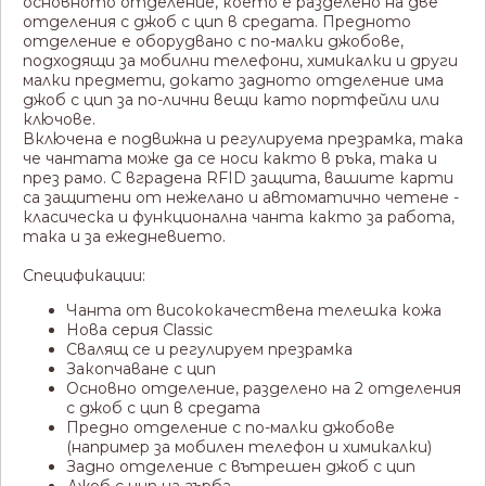
основното отделение, което е разделено на две
отделения с джоб с цип в средата. Предното
отделение е оборудвано с по-малки джобове,
подходящи за мобилни телефони, химикалки и други
малки предмети, докато задното отделение има
джоб с цип за по-лични вещи като портфейли или
ключове.
Включена е подвижна и регулируема презрамка, така
че чантата може да се носи както в ръка, така и
през рамо. С вградена RFID защита, вашите карти
са защитени от нежелано и автоматично четене -
класическа и функционална чанта както за работа,
така и за ежедневието.
Спецификации:
Чанта от висококачествена телешка кожа
Нова серия Classic
Свалящ се и регулируем презрамка
Закопчаване с цип
Основно отделение, разделено на 2 отделения
с джоб с цип в средата
Предно отделение с по-малки джобове
(например за мобилен телефон и химикалки)
Задно отделение с вътрешен джоб с цип
Джоб с цип на гърба