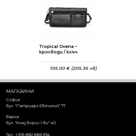
Tropical Ovena –
кросбоди / клъч
105.00 € (205.36 лв)
Добави в кошницата
МАГАЗИНИ
София
бул. "Патриарх Евтимий" 77
Варна
бул. "Княз Борис I-ви" 40
Тел.:
+359 882 886 954