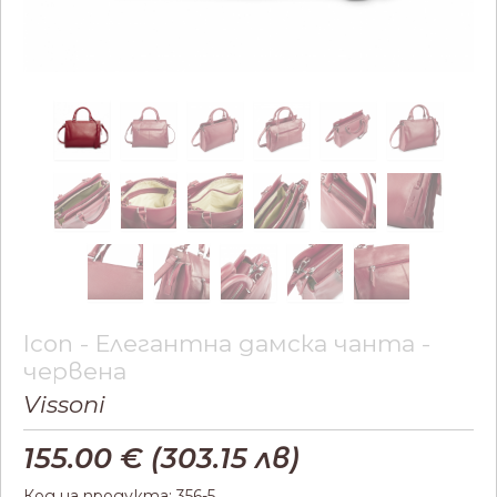
Icon - Елегантна дамска чанта -
червена
Vissoni
155.00
€ (
303.15
лв)
Код на продукта: 356-5