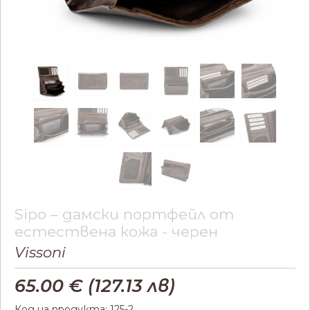
Sipo – дамски портфейл от
естествена кожа - черен
Vissoni
65.00
€ (
127.13
лв)
Код на продукта: 125-2