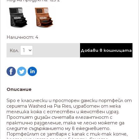
Наличност: 4
Кол.
Добави в кошницата
Описание
Sipo е класически и просторен дамски портфейл от
серията Washed на Pia Ries, изработен от мека
телешка кожа с естествен и женствен израз.
Простият дизайн съчетава елегантност с
практично разделение, така че лесно можете да
следите съдържанието му в ежедневието.
Портфейлът се затваря с капак с тик-так копче,