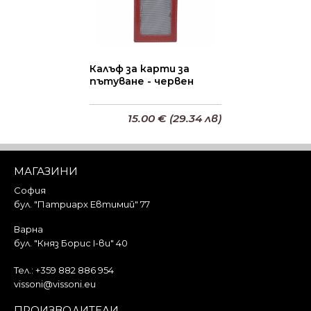
Калъф за карти за
пътуване - червен
15.00 € (29.34 лв)
Добави в кошницата
МАГАЗИНИ
София
бул. "Патриарх Евтимий" 77
Варна
бул. "Княз Борис I-ви" 40
Тел.:
+359 882 886 954
vissoni@vissoni.eu
ПРОИЗВОДИТЕЛИ