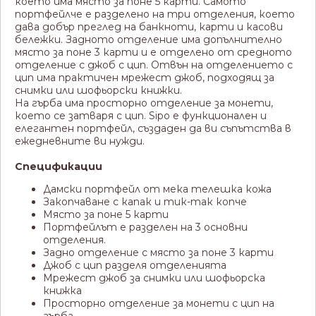
което има място за поне 5 карти. Самото
портфейлче е разделено на три отделения, което
дава добър преглед на банкноти, карти и касови
бележки. Задното отделение има допълнително
място за поне 3 карти и е отделено от средното
отделение с джоб с цип. Отвън на отделението с
цип има практичен мрежест джоб, подходящ за
снимки или шофьорски книжки.
На гърба има просторно отделение за монети,
което се затваря с цип. Sipo е функционален и
елегантен портфейл, създаден да ви съпътства в
ежедневните ви нужди.
Спецификации
Дамски портфейл от мека телешка кожа
Закопчаване с капак и тик-так копче
Място за поне 5 карти
Портфейлът е разделен на 3 основни
отделения.
Задно отделение с място за поне 3 карти
Джоб с цип разделя отделенията
Мрежест джоб за снимки или шофьорска
книжка
Просторно отделение за монети с цип на
гърба