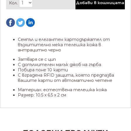
Кол.
Добави в кошницата
Семпъл и елегантен картодържател от
възхитително мека телешка кожа в
антрацитно черно
Затваря се с цип
С допълнителен малък джоб на гърба
Побира поне 10 карти
С вградена RFID защита, която предпазва
вашите карти от автоматично четене
Материал: естествена телешка кожа
Размер: 10.5 х 6.5 х 2 см