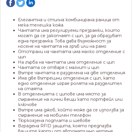
Елегантна и стилна комбинирана раница от
мека телешка кожа
Чантата има регулируеми презрамки, които
могат да се закопчаят с цип, за да образуват
една презрамка.
Това дава възможност за
носене на чантата на гръб или на рамо
Отстрани на чантата има малко отделение с
цип
На гърба на чантата има отделение с цип
Чантата се отваря с магнит и цип
Вътре чантата е разделена на две отделения
Има две вътрешни отделения с цип, като
едно отделение играе ролята на разделител
на стаята
В отделенията с ципове има място за
съхранение на лични вещи като портфейл или
ключове
Вътре има джоб, който може да се използва за
съхранение на мобилен телефон
Тюркоазена подплата и шевове
Вградена RFID защита, която предпазва
вашите карти от автоматично четене