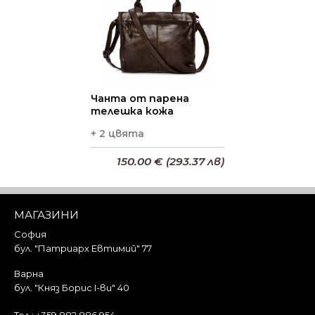
Чанта от парена
телешка кожа
+ 2 цвята
150.00 € (293.37 лв)
Добави в кошницата
МАГАЗИНИ
София
бул. "Патриарх Евтимий" 77
Варна
бул. "Княз Борис I-ви" 40