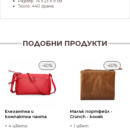
Размер: 14 х 23 х 9 см
Тегло: 440 грама
ПОДОБНИ ПРОДУКТИ
-40%
-40%
Елегантна и
Малък портфейл -
компактна чанта
Crunch - коняк
+ 4 цвята
+ 1 цвят