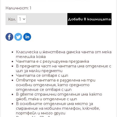
Наличност: 1
Кол.
Добави в кошницата
Класическа и женствена дамска чанта от мека
телешка кожа
Чантата е с регулируема презрамка
В предната част на чантата има отделение с
цип за малки предмети
Чантата се отваря с цип
Отвътре чантата е разделена на три
основни отделения, като средното
отделение се отваря с цип
В двете странични отделения има както
джоб, така и отделение с цип
В основните отделения има място за
съхранение на мобилен телефон, ключове,
портфейл и много други