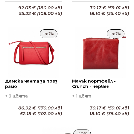
92.03 € (180.00 лв)
30.17 € (59.01 лв)
55.22 € (108.00 лв)
18.10 € (35.40 лв)
Добави в кошницата
Добави в кошницата
-40%
-40%
Дамска чанта за през
Малък портфейл -
рамо
Crunch - червен
+ 3 цвята
+ 1 цвят
86.92 € (170.00 лв)
30.17 € (59.01 лв)
52.15 € (102.00 лв)
18.10 € (35.40 лв)
Добави в кошницата
Добави в кошницата
-40%