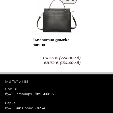
Елегантна дамска
чанта
114.53 € (224.00 лв)
68.72 € (134.40 лв)
Добави в кошницата
МАГАЗИНИ
София
бул. "Патриарх Евтимий" 77
Варна
бул. "Княз Борис I-ви" 40