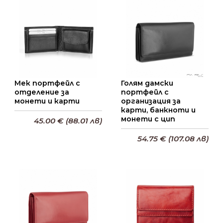
Добави в кошницата
Мек портфейл с
Голям дамски
отделение за
портфейл с
монети и карти
организация за
карти, банкноти и
монети с цип
45.00 € (88.01 лв)
54.75 € (107.08 лв)
Добави в кошницата
Добави в кошницата