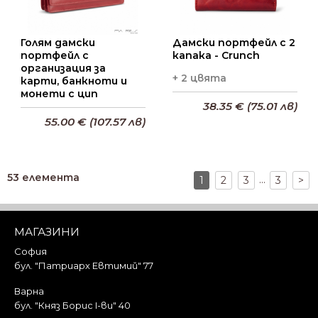
Голям дамски
Дамски портфейл с 2
портфейл с
капака - Crunch
организация за
+ 2 цвята
карти, банкноти и
монети с цип
38.35 € (75.01 лв)
55.00 € (107.57 лв)
Добави в кошницата
Добави в кошницата
53 елемента
...
1
2
3
3
>
МАГАЗИНИ
София
бул. "Патриарх Евтимий" 77
Варна
бул. "Княз Борис I-ви" 40