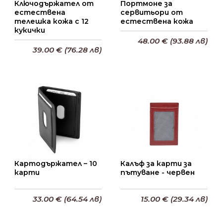
Ключодържател от
Портмоне за
естествена
сервитьори от
телешка кожа с 12
естествена кожа
кукички
48.00 € (93.88 лв)
39.00 € (76.28 лв)
Добави в кошницата
Добави в кошницата
Картодържател – 10
Калъф за карти за
карти
пътуване - червен
33.00 € (64.54 лв)
15.00 € (29.34 лв)