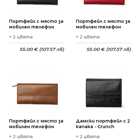
Кожени Ключодържатели PIA RIES
Кожени ръкавици
Портфейл с място за
Портфейл с място за
мобилен телефон
мобилен телефон
Кожени ръкавици с естествен косъм
+ 2 цвята
+ 2 цвята
Чехли с естествен косъм
55.00 € (107.57 лв)
55.00 € (107.57 лв)
Чанти с естествен косъм
Шапки с естествен косъм
Добави в кошницата
Добави в кошницата
Шалове с естествен косъм
Наушници от естествен косъм
Ленти за глава от естествен косъм
Портфейл с място за
Дамски портфейл с 2
мобилен телефон
капака - Crunch
+ 2 цвята
+ 2 цвята