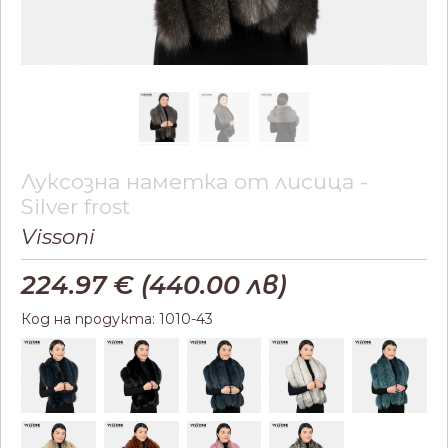
Луксозна наметка от лисица -
Silver frost
Vissoni
224.97
€ (
440.00
лв)
Код на продукта: 1010-43