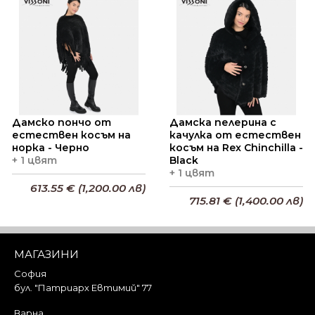
Добави в кошницата
Дамско пончо от
Дамска пелерина с
естествен косъм на
качулка от естествен
норка - Черно
косъм на Rex Chinchilla -
+ 1 цвят
Black
+ 1 цвят
613.55 € (1,200.00 лв)
715.81 € (1,400.00 лв)
Добави в кошницата
Добави в кошницата
МАГАЗИНИ
София
бул. "Патриарх Евтимий" 77
Варна