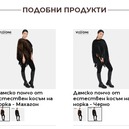
ПОДОБНИ ПРОДУКТИ
амско пончо от
Дамско пончо от
стествен косъм на
естествен косъм н
орка - Махагон
норка - Черно