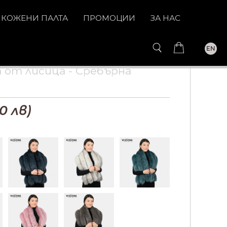
КОЖЕНИ ПАЛТА
ПРОМОЦИИ
ЗА НАС
EN
 от лисица - Сребърна
0
лв)