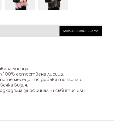
Добави в кошницата
вена лисица
т 100% естествена лисица.
ните месеци, тя добавя топлина и
всяка визия.
 подходяща за официални събития или