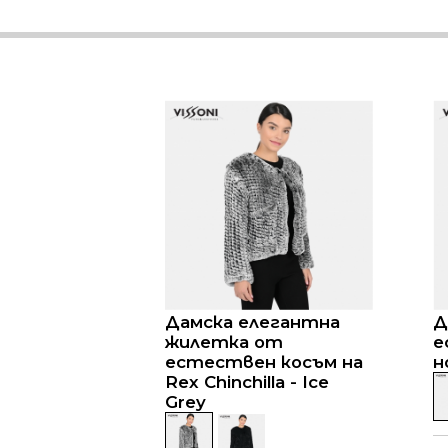
Дамска елегантна
Д
жилетка от
е
естествен косъм на
н
Rex Chinchilla - Ice
Grey