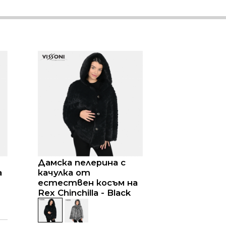
Дамска пелерина с
а
качулка от
естествен косъм на
Rex Chinchilla - Black