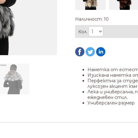
Наличност: 10
Кол.
Наметка от естест
Изискана наметка о
Перфектна за студе
луксозен акцент към 
Лека и универсална,
ежедневен стил.
Универсален размер