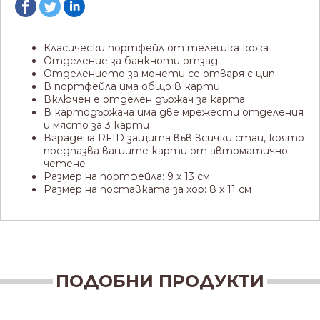
Класически портфейл от телешка кожа
Отделение за банкноти отзад
Отделението за монети се отваря с цип
В портфейла има общо 8 карти
Включен е отделен държач за карта
В картодържача има две мрежести отделения
и място за 3 карти
Вградена RFID защита във всички стаи, която
предпазва вашите карти от автоматично
четене
Размер на портфейла: 9 х 13 см
Размер на поставката за хор: 8 х 11 см
ПОДОБНИ ПРОДУКТИ