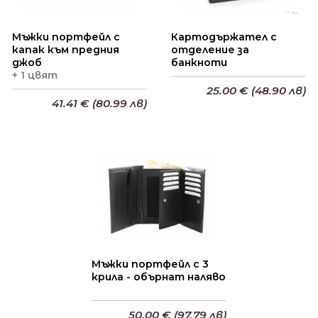
Мъжки портфейл с
Картодържател с
капак към предния
отделение за
джоб
банкноти
+ 1 цвят
25.00 € (48.90 лв)
41.41 € (80.99 лв)
Добави в кошницата
Добави в кошницата
Мъжки портфейл с 3
крила - обърнат наляво
50.00 € (97.79 лв)