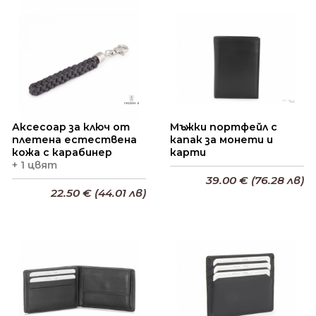
Аксесоар за ключ от
Мъжки портфейл с
плетена естествена
капак за монети и
кожа с карабинер
карти
+ 1 цвят
39.00 € (76.28 лв)
22.50 € (44.01 лв)
Добави в кошницата
Добави в кошницата