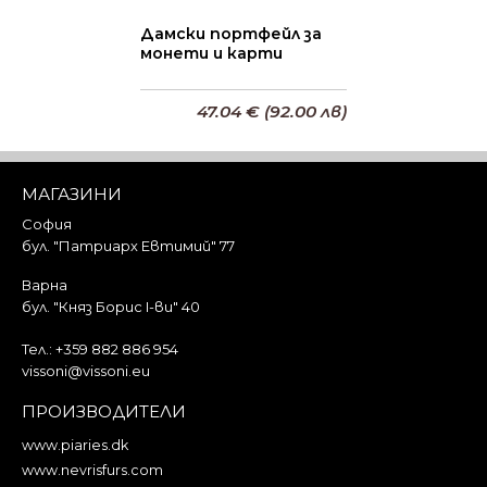
Дамски портфейл за
монети и карти
47.04 € (92.00 лв)
Добави в кошницата
МАГАЗИНИ
София
бул. "Патриарх Евтимий" 77
Варна
бул. "Княз Борис I-ви" 40
Тел.:
+359 882 886 954
vissoni@vissoni.eu
ПРОИЗВОДИТЕЛИ
www.piaries.dk
www.nevrisfurs.com