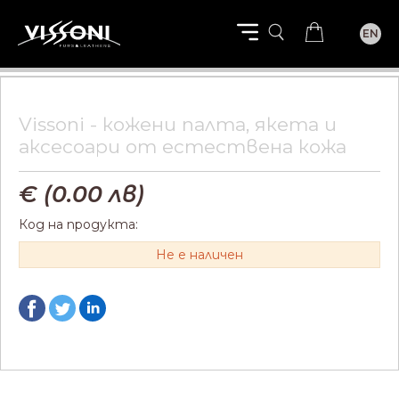
EN
Vissoni - кожени палта, якета и
aксесоари от естествена кожа
€ (
0.00
лв)
Код на продукта:
Не е наличен